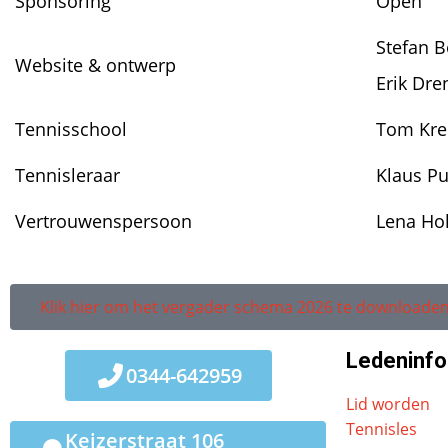
Sponsoring
Open
Stefan B
Website & ontwerp
Erik Dre
Tennisschool
Tom Kr
Tennisleraar
Klaus P
Vertrouwenspersoon
Lena Ho
Klik hier om het vergader schema 2026 te downloade
Ledeninfo
0344-642959
Lid worden
Tennisles
Keizerstraat 106