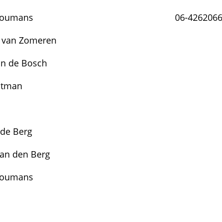
Boumans
06-426206
n van Zomeren
an de Bosch
ltman
 de Berg
van den Berg
Boumans