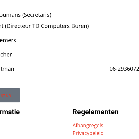
oumans (Secretaris)
nt (Directeur TD Computers Buren)
eemers
ucher
ltman
06-293607
n
67 KB
rmatie
Regelementen
Afhangregels
Privacybeleid